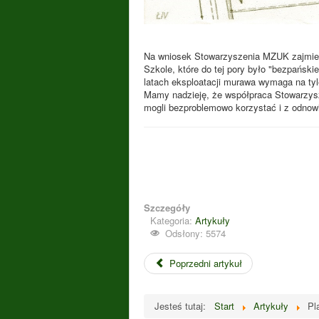
Na wniosek Stowarzyszenia MZUK zajmie s
Szkole, które do tej pory było "bezpańskie
latach eksploatacji murawa wymaga na ty
Mamy nadzieję, że współpraca Stowarzys
mogli bezproblemowo korzystać i z odnowi
Szczegóły
Kategoria:
Artykuły
Odsłony: 5574
Poprzedni artykuł
Jesteś tutaj:
Start
Artykuły
Pl