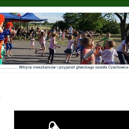
........................... Witryna mieszkańców i przyjaciół gliwickiego osiedla Czechowice
z