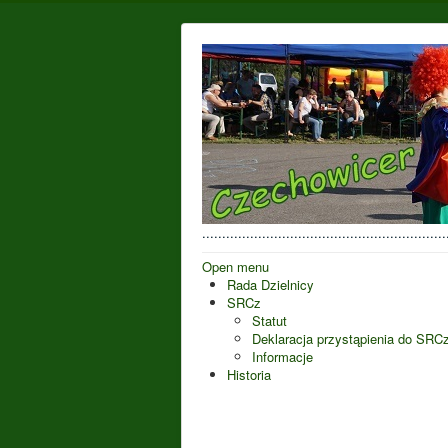
..................................................
Open menu
Rada Dzielnicy
SRCz
Statut
Deklaracja przystąpienia do SRC
Informacje
Historia