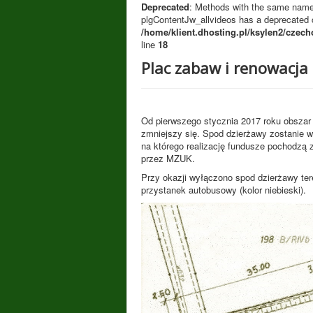
Deprecated
: Methods with the same name a
plgContentJw_allvideos has a deprecated c
/home/klient.dhosting.pl/ksylen2/czech
line
18
Plac zabaw i renowacja 
Od pierwszego stycznia 2017 roku obszar
zmniejszy się. Spod dzierżawy zostanie 
na którego realizację fundusze pochodzą
przez MZUK.
Przy okazji wyłączono spod dzierżawy ter
przystanek autobusowy (kolor niebieski).