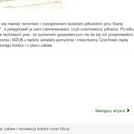
ię również remontem i zarządzaniem boiskiem piłkarskim przy Starej
", a pielęgnowali je sami zainteresowani, czyli czechowiccy piłkarze. Po kilk
le fachowych prac, że systemem gospodarczym nie da się ich przeprowadzić
zenia i MZUK-u będzie układała pomyślnie i mieszkańcy Czechowic będą
onego boiska i z placu zabaw.
Następny artykuł
ac zabaw i renowacja boiska coraz bliżej