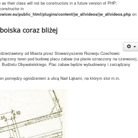
s their class will not be constructors in a future version of PHP;
onstructor in
owicer.eu/public_html/plugins/content/jw_allvideos/jw_allvideos.php
on
boiska coraz bliżej
 dzierżawiony od Miasta przez Stowarzyszenie Rozwoju Czechowic
wyłączony teren pod budowę placu zabaw (na planie oznaczony na czerwono),
 z Budżetu Obywatelskiego. Plac zabaw będzie wybudowany i zarządzany
en pomiędzy ogrodzeniem a ulicą Nad Łąkami, na którym stoi m.in.