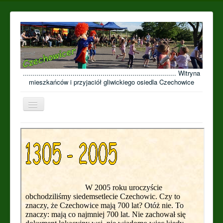
............................................................................. Witryna
mieszkańców i przyjaciół gliwickiego osiedla Czechowice
Przełącz
nawigację
≡
Open menu