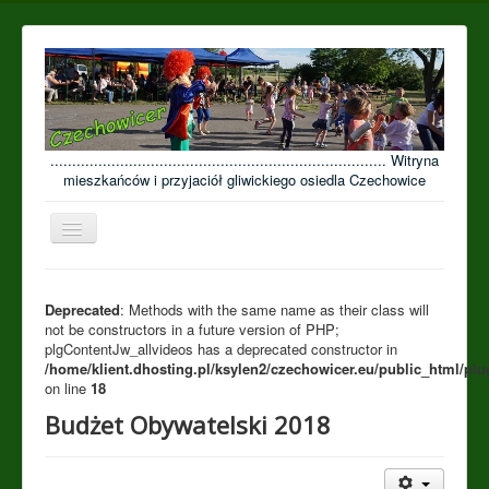
............................................................................. Witryna
mieszkańców i przyjaciół gliwickiego osiedla Czechowice
Przełącz
nawigację
≡
Open menu
Deprecated
: Methods with the same name as their class will
not be constructors in a future version of PHP;
plgContentJw_allvideos has a deprecated constructor in
/home/klient.dhosting.pl/ksylen2/czechowicer.eu/public_html/plu
on line
18
Budżet Obywatelski 2018