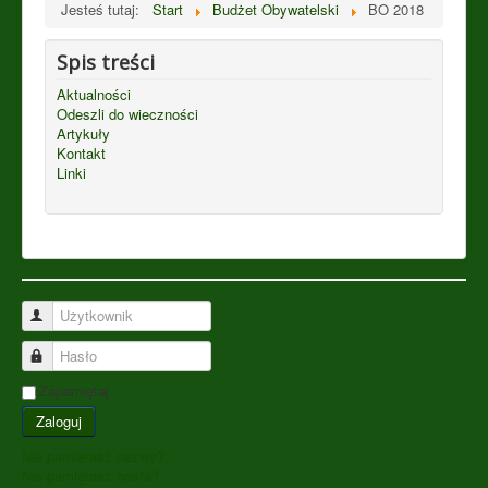
Jesteś tutaj:
Start
Budżet Obywatelski
BO 2018
Spis treści
Aktualności
Odeszli do wieczności
Artykuły
Kontakt
Linki
Użytkownik
Hasło
Zapamiętaj
Zaloguj
Nie pamiętasz nazwy?
Nie pamiętasz hasła?