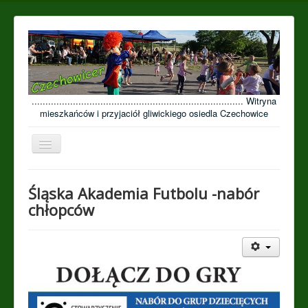
............................................................................. Witryna
mieszkańców i przyjaciół gliwickiego osiedla Czechowice
Przełącz
nawigację
≡
Śląska Akademia Futbolu -nabór
Open menu
chłopców