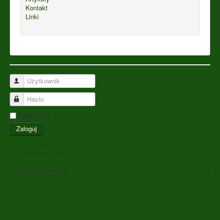
Kontakt
Linki
Użytkownik
Hasło
Zapamiętaj
Zaloguj
Nie pamiętasz nazwy?
Nie pamiętasz hasła?
© 2026 Czechowicer
Do góry