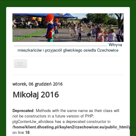
............................................................................. Witryna
mieszkańców i przyjaciół gliwickiego osiedla Czechowice
Przełącz
nawigację
≡
wtorek, 06 grudzień 2016
Open menu
Mikołaj 2016
Deprecated
: Methods with the same name as their class will
not be constructors in a future version of PHP;
plgContentJw_allvideos has a deprecated constructor in
/home/klient.dhosting.pl/ksylen2/czechowicer.eu/public_html/plu
on line
18